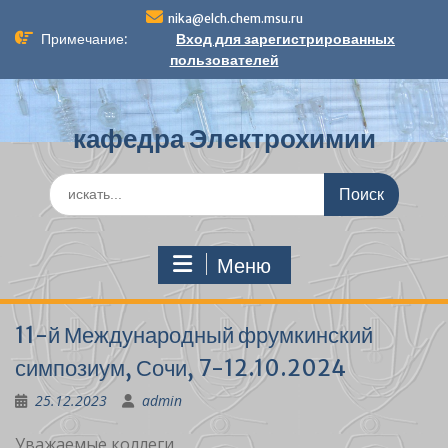
П
nika@elch.chem.msu.ru
е
Примечание:
Вход для зарегистрированных
р
пользователей
е
й
т
кафедра Электрохимии
и
к
с
П
о
о
д
и
е
с
р
Меню
к
ж
п
и
о
м
11-й Международный фрумкинский
:
о
симпозиум, Сочи, 7-12.10.2024
м
у
25.12.2023
admin
Уважаемые коллеги,