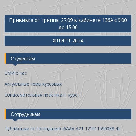
Н
Прививка от гриппа, 27.09 в кабинете 136А с 9.00
а
до 15.00
в
ФПИТТ 2024
и
г
Студентам
а
ц
СМИ о нас
и
Актуальные темы курсовых
я
Ознакомительная практика (1 курс)
п
о
Сотрудникам
з
а
Публикации по госзаданию (AAAA-A21-121011590088-4)
п