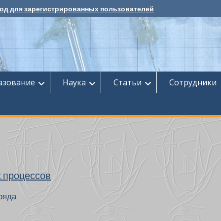
од для зарегистрированных пользователей
азование
Наука
Cтатьи
Сотрудники
х процессов
ряда