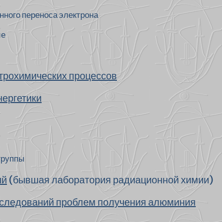
нного переноса электрона
ие
трохимических процессов
нергетики
группы
ий
(бывшая лаборатория радиационной химии)
следований проблем получения алюминия