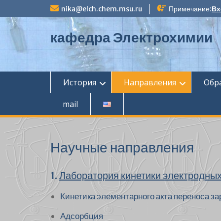
П
nika@elch.chem.msu.ru
Примечание:
Вх
е
р
кафедра Электрохимии
е
й
т
и
к
История
Направления
Обр
с
о
mail
д
е
р
ж
Научные направления
и
м
о
1.
Лаборатория кинетики электродны
м
у
Кинетика элементарного акта переноса за
Адсорбция