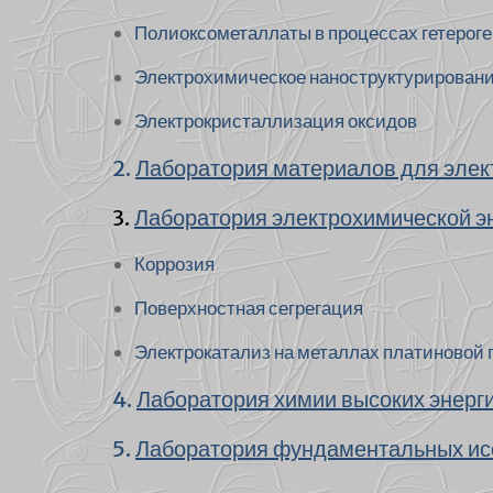
Полиоксометаллаты в процессах гетероге
Электрохимическое наноструктурирован
Электрокристаллизация оксидов
2.
Лаборатория материалов для элек
3.
Лаборатория электрохимической э
Коррозия
Поверхностная сегрегация
Электрокатализ на металлах платиновой 
4.
Лаборатория химии высоких энерг
5.
Лаборатория фундаментальных ис