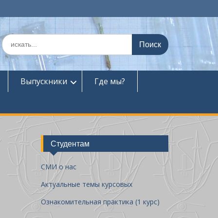
П
о
и
с
к
Выпускники
Где мы?
п
о
:
Студентам
СМИ о нас
Актуальные темы курсовых
Ознакомительная практика (1 курс)