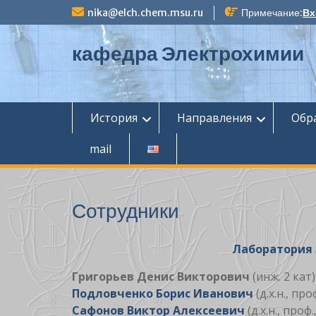
П
nika@elch.chem.msu.ru
Примечание:
Вх
е
р
кафедра Электрохимии
е
й
т
и
к
История
Направления
Обр
с
о
mail
д
е
р
ж
Сотрудники
и
м
о
Лаборатория 
м
у
Григорьев Денис Викторович
(инж. 2 кат)
Подловченко Борис Иванович
(д.х.н., про
Сафонов Виктор Алексеевич
(д.х.н., проф.,