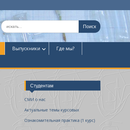
П
о
и
с
к
Выпускники
Где мы?
п
о
:
Студентам
СМИ о нас
Актуальные темы курсовых
Ознакомительная практика (1 курс)