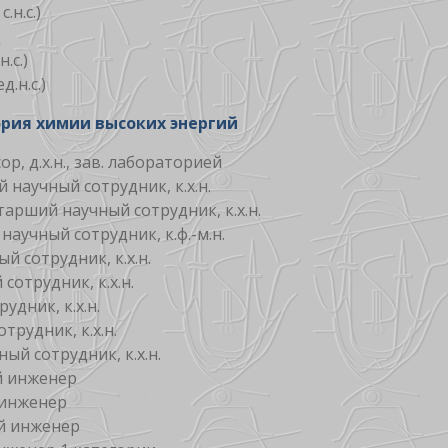
 c.н.с.)
н.с.)
ед.н.с.)
рия химии высоких энергий
р, д.х.н., зав. лабораторией
 научный сотрудник, к.х.н.
тарший научный сотрудник, к.х.н.
научный сотрудник, к.ф.-м.н.
й сотрудник, к.х.н.
сотрудник, к.х.н.
удник, к.х.н.
трудник, к.х.н.
ый сотрудник, к.х.н.
й инженер
инженер
й инженер