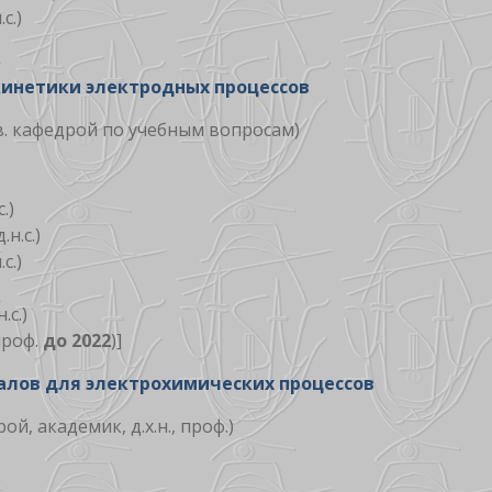
.с.)
инетики электродных процессов
 зав. кафедрой по учебным вопросам)
с.)
.н.с.)
.с.)
н.с.)
 проф.
до 2022
)]
лов для электрохимических процессов
рой, академик, д.х.н., проф.)