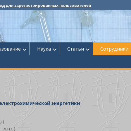
од для зарегистрированных пользователей
азование
Наука
Cтатьи
Сотрудники
электрохимической энергетики
ф.)
 гл.н.с.)