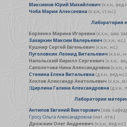
Максимов Юрий Михайлович
(к.х.н., вед.н
Чоба Мария Алексеевна
(к.х.н., ст.н.с.)
Лаборатория к
Борзенко Марина Игоревна
(к.х.н., зам.
Захаркин Максим Валерьевич
(к.х.н., н.с.)
Кушнир Сергей Евгеньевич
(к.х.н., н.с.)
Пуголовкин Леонид Витальевич
(к.х.н., н.
Напольский Кирилл Сергеевич
(к.х.н., вед
Саполетова Нина Александровна
(к.х.н., н
Стенина Елена Витальевна
(д.х.н., вед.н.с.)
Хохлов Александр Анатольевич
(к.х.н., м.
[
Цирлина Галина Александровна
(д.х.н.,
Лаборатория материа
Антипов Евгений Викторович
(зав. кафед
Гросу Ольга Александровна
(мат. отв.)
Дрожжин Олег Андреевич
(к.х.н., вед.н.с.)