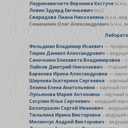
Лауринавичюте Вероника Кестуче
(к.х.н.,
Левин Эдуард Евгеньевич
(н.с.)
Свиридова Лиана Николаевна
(к.х.н., вед.
Семенихин Олег Александрович
(к.х.н., в
Лаборато
Фельдман Владимир Исаевич
— профессо
Тюрин Даниил Александрович
– ведущий
Саночкина Елизавета Владимировна
– с
Лайков Дмитрий Николаевич
– старший 
Баранова Ирина Александровна
— научны
Ширяева Екатерина Сергеевна
– научный 
Зезина Елена Анатольевна
– научный сотр
Лукьянова Мария Антоновна
– научный со
Сосулин Илья Сергеевич
– младший научн
Белопушкин Сергей Иванович
– ведущи
Тюльпина Ирина Викторовна
– ведущий 
Милинчук Андрей Викторович
– ведущи