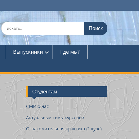
П
о
и
с
к
Выпускники
Где мы?
п
о
:
Студентам
СМИ о нас
Актуальные темы курсовых
Ознакомительная практика (1 курс)