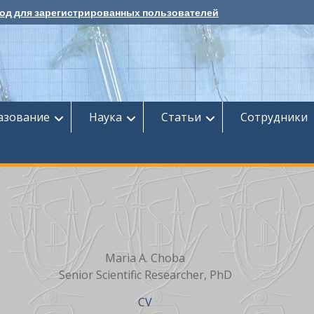
од для зарегистрированных пользователей
азование
Наука
Cтатьи
Сотрудники
Maria A. Choba
Senior Scientific Researcher, PhD
CV