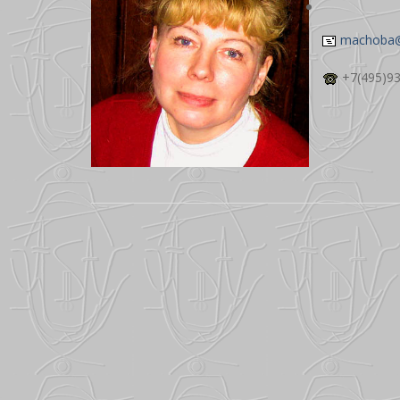
machoba@
+7(495)93