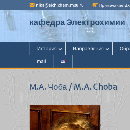
П
nika@elch.chem.msu.ru
Примечание:
Вх
е
р
кафедра Электрохимии
е
й
т
и
к
История
Направления
Обр
с
о
mail
д
е
р
ж
М.А. Чоба / M.A. Choba
и
м
о
м
у