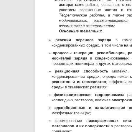
аспирантами
работы, связанные с яв
участием заряженных частиц в кон
Теоретические работы, а также ра
моделированию, рассматриваются
взаимосвязи с экспериментом
.
Основные тематики:
реакции переноса заряда
в гомоге
конденсированных средах, в том числе на 
процессы генерации, рекомбинации, р
носителей заряда
в конденсированных 
проводящих полимерах и других материала
реакционная способность
молекул, 
конденсированных средах, определяемая
реагентов и интермедиатов
; эффекты
с
среды
в химических реакциях;
физико-химическая гидродинамика
рас
коллоидных растворов, включая
электроки
адсорбционные и каталитические я
межфазных границах;
формирование
низкоразмерных сист
материалов и их поверхности
в растворах
полимерах;