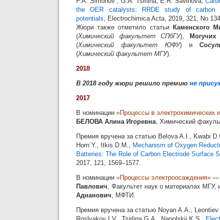
P.A. Simonov , G.A. Tsirlina, E.R. Savinova,
Carbo
the OER catalysts: RRDE study of carbon c
potentials
, Electrochimica Acta, 2019, 321, No 13
Жюри также отметило статьи
Каменского М
(
Химический факультет СПбГУ
),
Могучих
(
Химический факультет ЮФУ
) и
Сосул
(
Химический факультет МГУ
).
2018
В 2018 году жюри решило премию
не прис
2017
В номинации
«Процессы в электрохимических и
БЕЛОВА Алина Игоревна
, Химический факуль
Премия вручена за статью Belova A.I., Kwabi D.G
Horn Y., Itkis D.M.,
Mechanism of Oxygen Reductio
Batteries: The Role of Carbon Electrode Surface S
2017, 121, 1569–1577.
В номинации
«Процессы электроосаждения»
Павлович
, Факультет наук о материалах МГУ,
Аднанович
, МФТИ.
Премия вручена за статью Noyan A.A., Leontiev 
Roslyakov I.V., Tsirlina G.A., Napolskii K.S.,
Elec