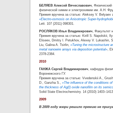
БЕЛЯЕВ Алексей Вячеславович
, Физический
физической химии и электрохимии им. А.Н. Фр
Премия вручена за статью: Aleksey V. Belyaev a
«Electro-osmosis on Anisotropic Super-hydrophob
Lett. 107 (2011) 098301.
РОСЛЯКОВ Илья Владимирович
, Факультет 
Премия вручена за статью: Kirill S. Napolskii, Il
Eliseev, Dmitry I. Petukhov, Alexey V. Lukashin
Liu, Galina A. Tsirlin,
«Tuning the microstructure an
metal nanowire arrays via deposition potential»
, E
2378-2384.
2010
ГАНЖА Сергей Владимирович
, кафедра физи
Воронежского ГУ.
Премия вручена за статью: Vvedenskii A., Grus
D., Ganzha S.,
«The influence of the conditions o
the thickness of Ag(I) oxide nanofilm on its semic
Solid State Electrochemistry. 14 (2010) 1403–1413
2009
В 2009 году жюри решило премию не прису