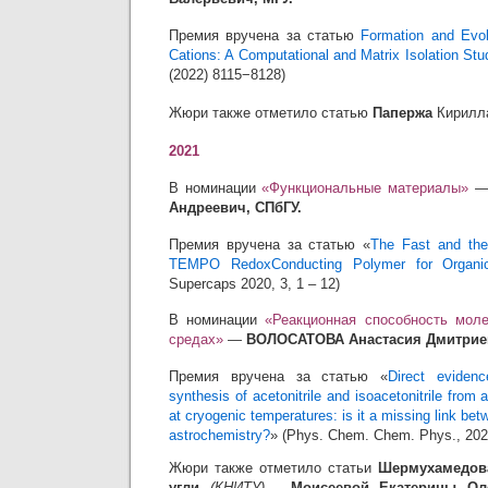
Премия вручена за статью
Formation and Evo
Cations: A Computational and Matrix Isolation Stu
(2022) 8115−8128)
Жюри также отметило статью
Папержа
Кирилла
2021
В номинации
«Функциональные материалы»
Андреевич,
СПбГУ.
Премия вручена за статью «
The Fast and the 
TEMPO RedoxConducting Polymer for Organic
Supercaps 2020, 3, 1 – 12)
В номинации
«Реакционная способность мол
средах»
—
ВОЛОСАТОВА Анастасия Дмитрие
Премия вручена за статью «
Direct evidenc
synthesis of acetonitrile and isoacetonitrile fr
at cryogenic temperatures: is it a missing link bet
astrochemistry?
» (
Phys. Chem. Chem. Phys.
, 20
Жюри также отметило статьи
Шермухамедова
угли
(КНИТУ)
,
Моисеевой Екатерины Ол