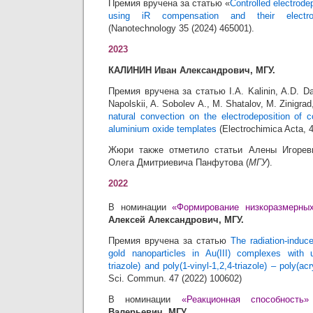
Премия вручена за статью «
Controlled electrode
using iR compensation and their electron
(Nanotechnology 35 (2024) 465001).
2023
КАЛИНИН Иван Александрович, МГУ.
Премия вручена за статью I.A. Kalinin, A.D. Da
Napolskii, A. Sobolev A., M. Shatalov, M. Zinigra
natural convection on the electrodeposition of 
aluminium oxide templates
(Electrochimica Acta, 
Жюри также отметило статьи Алены Игорев
Олега Дмитриевича Панфутова (
МГУ
).
2022
В номинации
«Формирование низкоразмерны
Алексей Александрович, МГУ.
Премия вручена за статью
The radiation-induce
gold nanoparticles in Au(III) complexes with un
triazole) and poly(1-vinyl-1,2,4-triazole) – poly(acr
Sci. Commun. 47 (2022) 100602)
В номинации
«Реакционная способность»
Валерьевич,
МГУ.