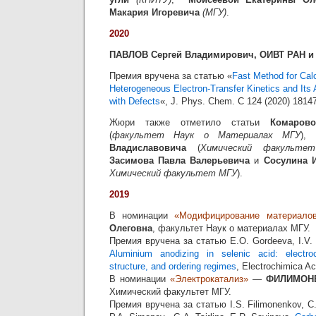
Макария Игоревича
(МГУ)
.
2020
ПАВЛОВ Сергей Владимирович, ОИВТ РАН и 
Премия вручена за статью «
Fast Method for Calc
Heterogeneous Electron-Transfer Kinetics and Its 
with Defects
«, J. Phys. Chem. C 124 (2020) 18147
Жюри также отметило статьи
Комарово
(
факультет Наук о Материалах МГУ
),
Владиславовича
(
Химический факульт
Засимова Павла Валерьевича
и
Сосулина 
Химический факультет МГУ
).
2019
В номинации
«Модифицирование материало
Олеговна
, факультет Наук о материалах МГУ.
Премия вручена за статью
E.O. Gordeeva, I.V. 
Aluminium anodizing in selenic acid: electro
structure, and ordering regimes
, Electrochimica Ac
В номинации
«Электрокатализ»
—
ФИЛИМОНЕ
Химический факультет МГУ.
Премия вручена за статью
I.S. Filimonenkov, C