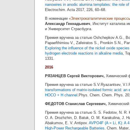
nanowires in anodic alumina templates: the role of
Electrochim. Acta 2017, 226, 60–68.
В номинации
«Электрокаталитические процесс
Александр Геннадьевич
, Институт катализа и
и Университет Страсбурга.
Премия вручена за статью Oshchepkov A.G., Bon
Papaefthimiou V., Zafeiratos S., Pronkin S.N., Pa
Exploring the influence of the nickel oxide species
hydrogen electrode reactions in alkaline media
, To
1331.
2016
РЯЗАНЦЕВ Сергей Викторович,
Химический 
Премия вручена за статью S.V.Ryazantsev, V.I
transformations of matrix-isolated formic acid: 
HOCO + H channel.
Phys. Chem. Chem. Phys. 201
ФЕДОТОВ Станислав Сергеевич,
Химический
Премия вручена за статью S. S. Fedotov, N. R. 
O. A. Drozhzhin, D. Batuk, O. M. Karakulina, J. 
Abakumov, E. V. Antipov.
AVPO4F (A = Li, K): A 4
High-Power Rechargeable Batteries
. Chem. Mater.