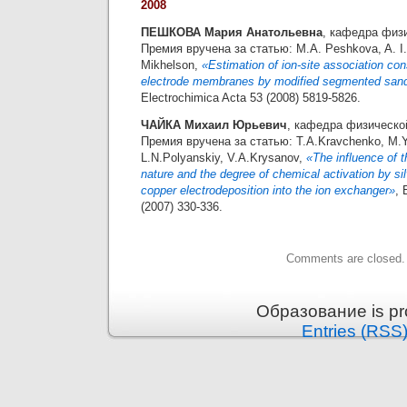
2008
ПЕШКОВА Мария Анатольевна
, кафедра физ
Премия вручена за статью: M.A. Peshkova, A. I.
Mikhelson,
«Estimation of ion-site association con
electrode membranes by modified segmented sa
Electrochimica Acta 53 (2008) 5819-5826.
ЧАЙКА Михаил Юрьевич
, кафедра физическо
Премия вручена за статью: Т.A.Kravchenko, M.Y
L.N.Polyanskiy, V.A.Krysanov,
«The influence of 
nature and the degree of chemical activation by si
copper electrodeposition into the ion exchanger»
, 
(2007) 330-336.
Comments are closed.
Образование is pr
Entries (RSS