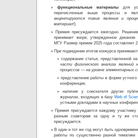
функциональные материалы
для уст
перечисленные выше процессы и явл
акцентируются такие явления и проц
материал!
).
Премия присуждается ежегодно. Решени
принимает жюри, утвержденное деканом 
МГУ. Размер премии 2025 года составляет 2
При подведении итогов конкурса принимают
содержание статьи, представленной на
части физического анализа
явлений 
процессов — на уровне элементарных 
представление работы в форме устного 
конференции;
наличие у соискателя других публ
журналах, входящих в базу
Web of Scie
устными докладами в научных конферен
Премия присуждается каждому участнику 
разным соавторам за одну и ту же ст
присуждается.
В один и тот же год могут быть одновреме
работы по существенно разной тематике 