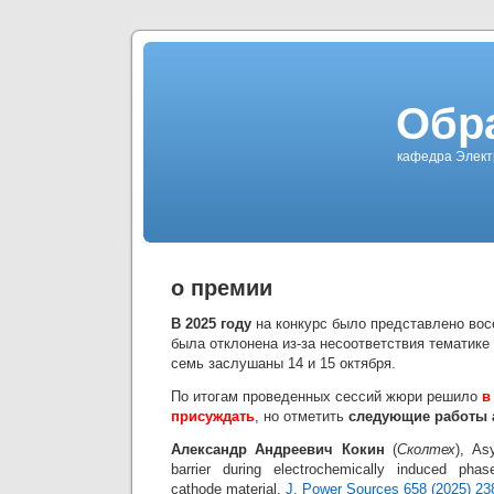
Обр
кафедра Элект
о премии
В 2025 году
на конкурс было представлено восе
была отклонена из-за несоответствия тематике
семь заслушаны 14 и 15 октября.
По итогам проведенных сессий жюри решило
в
присуждать
, но отметить
следующие работы 
Александр Андреевич Кокин
(
Сколтех
), As
barrier during electrochemically induced pha
cathode material,
J. Power Sources 658 (2025) 23