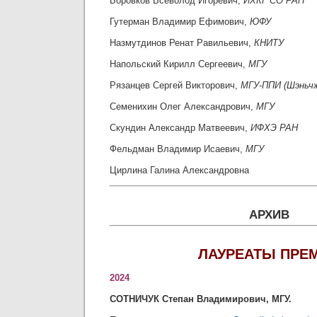
Боровков Всеволод Игоревич,
ИХКГ СО РАН
Гутерман Владимир Ефимович,
ЮФУ
Назмутдинов Ренат Равильевич,
КНИТУ
Напольский Кирилл Сергеевич,
МГУ
Рязанцев Сергей Викторович,
МГУ-ППИ (Шэньчж
Семенихин Олег Александрович,
МГУ
Скундин Александр Матвеевич,
ИФХЭ РАН
Фельдман Владимир Исаевич,
МГУ
Цирлина Галина Александровна
АРХИВ
ЛАУРЕАТЫ ПРЕ
2024
СОТНИЧУК
Степан Владимирович, МГУ.