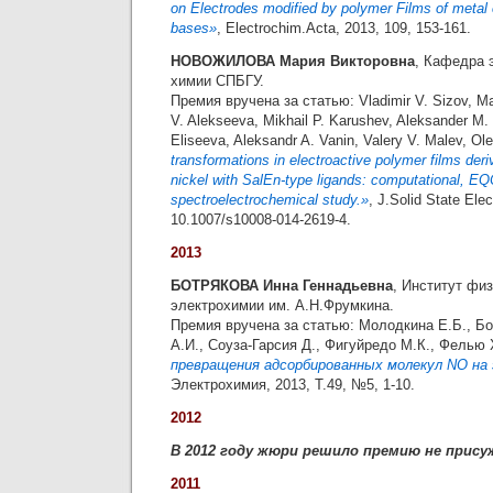
on Electrodes modified by polymer Films of metal
bases»
, Electrochim.Acta, 2013, 109, 153-161.
НОВОЖИЛОВА Мария Викторовна
, Кафедра 
химии СПБГУ.
Премия вручена за статью: Vladimir V. Sizov, Ma
V. Alekseeva, Mikhail P. Karushev, Aleksander M.
Eliseeva, Aleksandr A. Vanin, Valery V. Malev, Ol
transformations in electroactive polymer films de
nickel with SalEn-type ligands: computational, E
spectroelectrochemical study.»
, J.Solid State Ele
10.1007/s10008-014-2619-4.
2013
БОТРЯКОВА Инна Геннадьевна
, Институт фи
электрохимии им. А.Н.Фрумкина.
Премия вручена за статью: Молодкина Е.Б., Бо
А.И., Соуза-Гарсия Д., Фигуйредо М.К., Фелью
превращения адсорбированных молекул NO на 
Электрохимия, 2013, Т.49, №5, 1-10.
2012
В 2012 году жюри решило премию не прису
2011