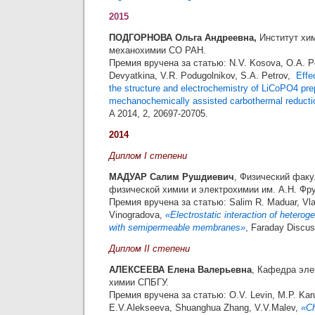
2015
ПОДГОРНОВА Ольга Андреевна,
Институт хим
механохимии СО РАН.
Премия вручена за статью: N.V. Kosova, O.A. P
Devyatkina, V.R. Podugolnikov, S.A. Petrov,
Effe
the structure and electrochemistry of LiCoPO4 pr
mechanochemically assisted carbothermal reducti
A 2014, 2, 20697-20705
.
2014
Диплом I степени
МАДУАР Салим Рушдиевич
, Физический факу
физической химии и электрохимии им. А.Н. Фр
Премия вручена за статью: Salim R. Maduar, Vlad
Vinogradova,
«Electrostatic interaction of hetero
with semipermeable membranes»
, Faraday Discus
Диплом II степени
АЛЕКСЕЕВА Елена Валерьевна
, Кафедра эле
химии СПБГУ.
Премия вручена за статью: O.V. Levin, M.P. Kar
E.V.Alekseeva, Shuanghua Zhang, V.V.Malev,
«Ch