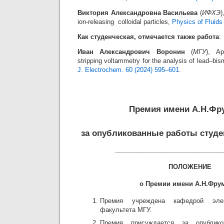
Виктория Александровна Васильева
(
ИФХЭ
)
ion-releasing colloidal particles,
Physics of Fluids
Как студенческая, отмечается также работа
:
Иван Александрович Воронин
(
МГУ
), Ap
stripping voltammetry for the analysis of lead–bis
J. Electrochem. 60 (2024) 595–601
.
Премия имени А.Н.Фр
за опубликованные работы студе
_______________________________
ПОЛОЖЕНИЕ
о Премии имени А.Н.Фру
Премия учреждена кафедрой элек
факультета МГУ.
Премия присуждается за опубли